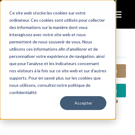
Passer
au
Ce site web stocke les cookies sur votre
Tog
ordinateur. Ces cookies sont utilisés pour collecter
contenu
des informations sur la manière dont vous
Navi
Voitures
interagissez avec notre site web et nous
Services
permettent de nous souvenir de vous. Nous
utilisons ces informations afin d'améliorer et de
personnaliser votre expérience de navigation, ainsi
A Vendre
que pour l'analyse et les indicateurs concernant
Proposez votre voiture
nos visiteurs à la fois sur ce site web et sur d'autres
supports. Pour en savoir plus sur les cookies que
La collection
nous utilisons, consultez notre politique de
Toutes les voitures
confidentialité
Accepter
Visite
Dans les médias