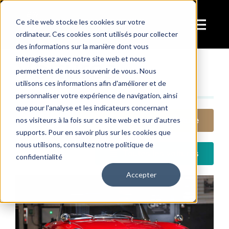
Passer
au
Ce site web stocke les cookies sur votre
Tog
ordinateur. Ces cookies sont utilisés pour collecter
contenu
des informations sur la manière dont vous
Navi
Voitures
interagissez avec notre site web et nous
Services
permettent de nous souvenir de vous. Nous
utilisons ces informations afin d'améliorer et de
personnaliser votre expérience de navigation, ainsi
A Vendre
que pour l'analyse et les indicateurs concernant
Proposez votre voiture
nos visiteurs à la fois sur ce site web et sur d'autres
supports. Pour en savoir plus sur les cookies que
La collection
nous utilisons, consultez notre politique de
Toutes les voitures
confidentialité
Accepter
Visite
Dans les médias