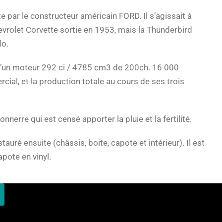
 par le constructeur américain FORD. Il s’agissait à
evrolet Corvette sortie en 1953, mais la Thunderbird
do.
 d’un moteur 292 ci / 4785 cm3 de 200ch. 16 000
ial, et la production totale au cours de ses trois
nnerre qui est censé apporter la pluie et la fertilité.
uré ensuite (châssis, boite, capote et intérieur). Il est
pote en vinyl.