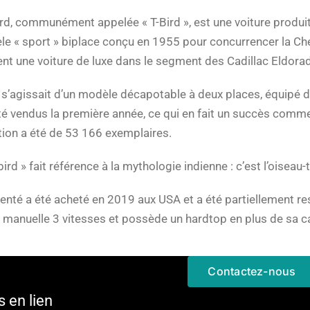
d, communément appelée « T-Bird », est une voiture produite
èle « sport » biplace conçu en 1955 pour concurrencer la Ch
nt une voiture de luxe dans le segment des Cadillac Eldora
l s’agissait d’un modèle décapotable à deux places, équipé
é vendus la première année, ce qui en fait un succès commerc
ion a été de 53 166 exemplaires.
d » fait référence à la mythologie indienne : c’est l’oiseau-to
enté a été acheté en 2019 aux USA et a été partiellement resta
 manuelle 3 vitesses et possède un hardtop en plus de sa ca
Contactez-nous
s en lien