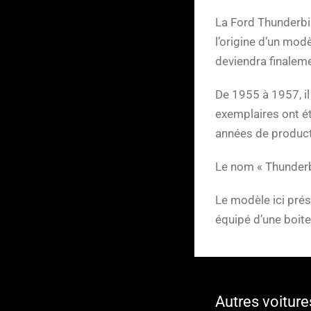
La Ford Thunderbir
l’origine d’un mod
deviendra finaleme
De 1955 à 1957, i
exemplaires ont ét
années de product
Le nom « Thunderbir
Le modèle ici prés
équipé d’une boite
Autres voiture