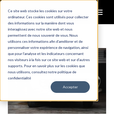
Passer
au
Ce site web stocke les cookies sur votre
Tog
ordinateur. Ces cookies sont utilisés pour collecter
contenu
des informations sur la manière dont vous
Pas de garantie contractuelle à l’achat
Navi
interagissez avec notre site web et nous
Services
permettent de nous souvenir de vous. Nous
utilisons ces informations afin d'améliorer et de
personnaliser votre expérience de navigation, ainsi
A Vendre
que pour l'analyse et les indicateurs concernant
nos visiteurs à la fois sur ce site web et sur d'autres
supports. Pour en savoir plus sur les cookies que
La collection
nous utilisons, consultez notre politique de
confidentialité
Accepter
Visite
Dans les médias