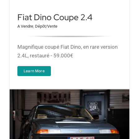
Fiat Dino Coupe 2.4
Partenariats
A Vendre
,
Dépôt/Vente
Contact
Magnifique coupé Fiat Dino, en rare version
2.4L, restauré - 59.000€
A propos
Learn More